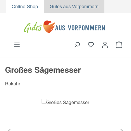
Online-Shop
Gutes aus Vorpommern
Zum Hauptinhalt springen
Du hast 0 Produk
Ware
Großes Sägemesser
Rokahr
Bildergalerie überspringen