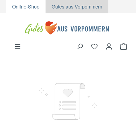
Online-Shop
Gutes aus Vorpommern
Zum Hauptinhalt springen
Du hast 0 Produk
Ware