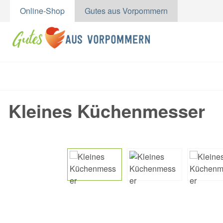
Online-Shop
Gutes aus Vorpommern
m Hauptinhalt springen
Zur Suche springen
Zur Hauptnavigation springen
Kleines Küchenmesser
Bildergalerie überspringen