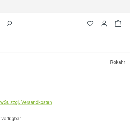
Du hast 0 Produk
Ware
Rokahr
is:
€
MwSt. zzgl. Versandkosten
 verfügbar