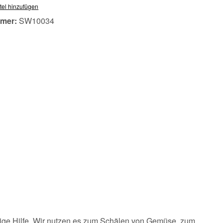
tel hinzufügen
mer:
SW10034
ässige Hilfe. Wir nutzen es zum Schälen von Gemüse, zum