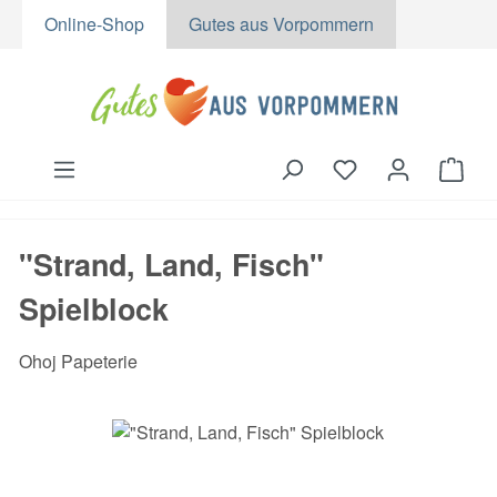
Online-Shop
Gutes aus Vorpommern
Zum Hauptinhalt springen
Du hast 0 Produk
Ware
"Strand, Land, Fisch"
Spielblock
Ohoj Papeterie
Bildergalerie überspringen