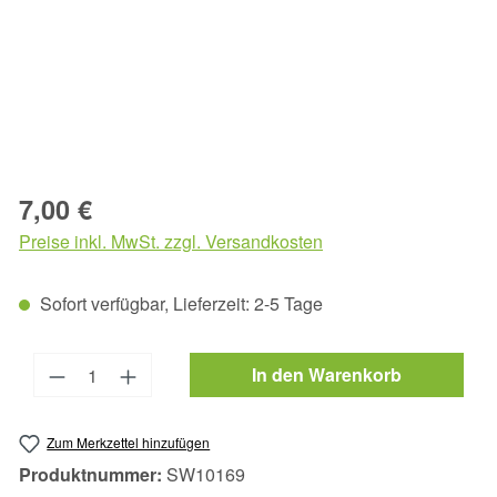
Regulärer Preis:
7,00 €
Preise inkl. MwSt. zzgl. Versandkosten
Sofort verfügbar, Lieferzeit: 2-5 Tage
Produkt Anzahl: Gib den gewünschten Wert 
In den Warenkorb
Zum Merkzettel hinzufügen
Produktnummer:
SW10169